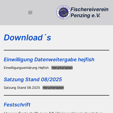
Zum
Fischereiverein
Inhalt
Penzing e.V.
springen
Download´s
Einwilligung Datenweitergabe hejfish
Einwilligungserklärung Hejfish
Herunterladen
Satzung Stand 08/2025
Satzung Stand 08.2025
Herunterladen
Festschrift