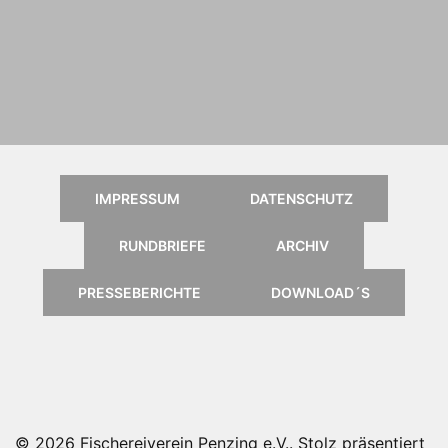
das Online
Kartenportal,
klick einfach
aufs Logo
IMPRESSUM
DATENSCHUTZ
RUNDBRIEFE
ARCHIV
PRESSEBERICHTE
DOWNLOAD´S
© 2026 Fischereiverein Penzing e.V.. Stolz präsentiert