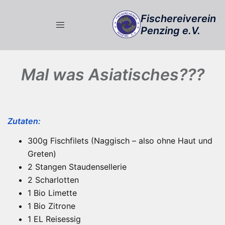
Zum
Fischereiverein
Inhalt
Penzing e.V.
springen
Mal was Asiatisches???
Zutaten:
300g Fischfilets (Naggisch – also ohne Haut und
Greten)
2 Stangen Staudensellerie
2 Scharlotten
1 Bio Limette
1 Bio Zitrone
1 EL Reisessig