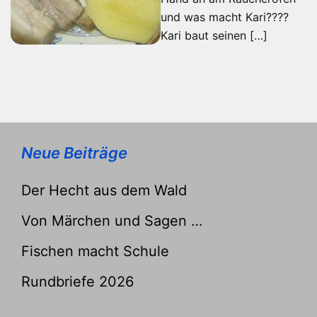
und was macht Kari????
Kari baut seinen […]
Neue Beiträge
Der Hecht aus dem Wald
Von Märchen und Sagen …
Fischen macht Schule
Rundbriefe 2026