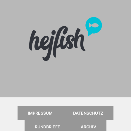
Anleitung für das Online
Kartenportal, klick einfach aufs
Logo
IMPRESSUM
DATENSCHUTZ
RUNDBRIEFE
ARCHIV