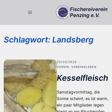
Zum
Fischereiverein
Inhalt
Penzing e.V.
springen
Schlagwort:
Landsberg
23/02/2020
VEREIN
,
VEREINSLEBEN
Kesselfleisch
Samstagvormittag, die
Sonne scheint, es ist warm,
ein paar Mitglieder legen
Hand an am Räucherofen