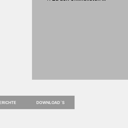
Anleitung für
das Online
Kartenportal,
klick einfach
aufs Logo
ERICHTE
DOWNLOAD´S