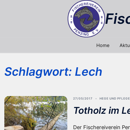
Zum
Inhalt
Fis
springen
Home
Aktu
Schlagwort:
Lech
27/05/2017
HEGE UND PFLEGE
Totholz im L
Der Fischereiverein Pen