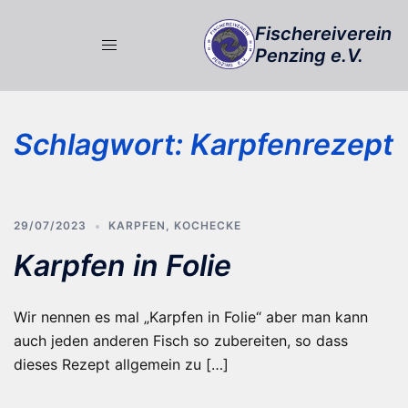
Zum
Fischereiverein
Inhalt
Penzing e.V.
springen
Schlagwort:
Karpfenrezept
29/07/2023
KARPFEN
,
KOCHECKE
Karpfen in Folie
Wir nennen es mal „Karpfen in Folie“ aber man kann
auch jeden anderen Fisch so zubereiten, so dass
dieses Rezept allgemein zu […]