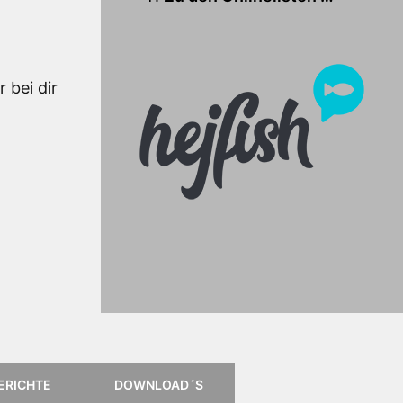
 bei dir
Anleitung für das Online
Kartenportal, klick einfach aufs
Logo
ERICHTE
DOWNLOAD´S