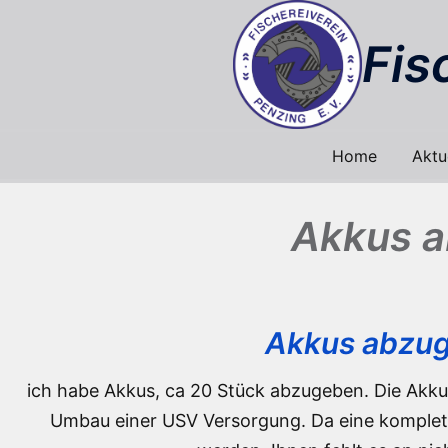
Zum
Inhalt
Fis
springen
Home
Aktu
Akkus a
Akkus abzuge
ich habe Akkus, ca 20 Stück abzugeben. Die Akkus
Umbau einer USV Versorgung. Da eine komplett