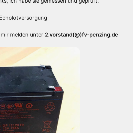
hts, ich habe sie gemessen und geprüft.
r Echolotversorgung
i mir melden unter
2.vorstand(@)fv-penzing.de