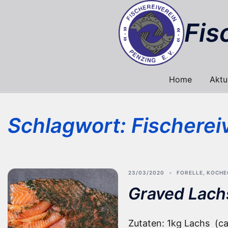
Zum
Inhalt
Fis
springen
Home
Aktu
Schlagwort:
Fischerei
23/03/2020
FORELLE
,
KOCHE
Graved Lach
Zutaten: 1kg Lachs (ca