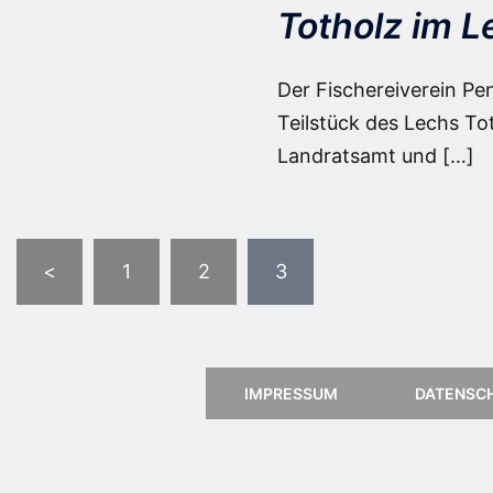
Totholz im L
Der Fischereiverein Pen
Teilstück des Lechs T
Landratsamt und […]
Seitennummerierung
<
1
2
3
der
Beiträge
IMPRESSUM
DATENSC