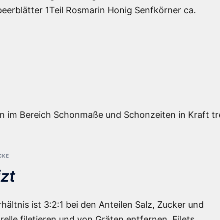
eerblätter 1Teil Rosmarin Honig Senfkörner ca.
n im Bereich Schonmaße und Schonzeiten in Kraft t
CKE
izt
ältnis ist 3:2:1 bei den Anteilen Salz, Zucker und
relle filetieren und von Gräten entfernen. Filets