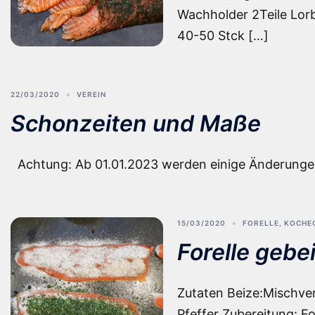
Wachholder 2Teile Lorb
40-50 Stck […]
22/03/2020
VEREIN
Schonzeiten und Maße
Achtung: Ab 01.01.2023 werden einige Änderunge
15/03/2020
FORELLE
,
KOCHE
Forelle gebe
Zutaten Beize:Mischverh
Pfeffer Zubereitung: Fo