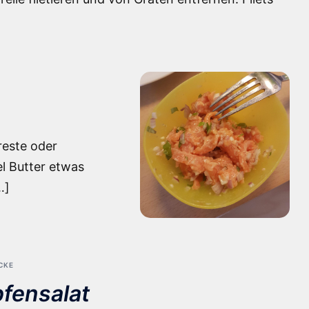
reste oder
el Butter etwas
…]
CKE
pfensalat