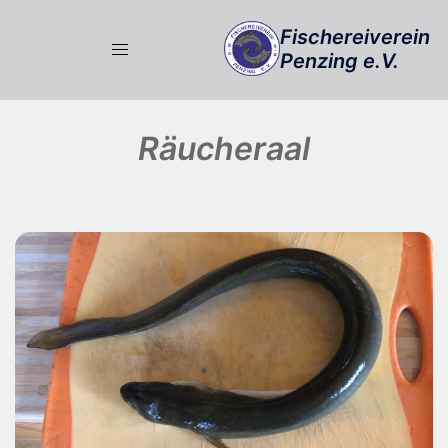
Zum
Fischereiverein
Inhalt
Penzing e.V.
springen
Räucheraal