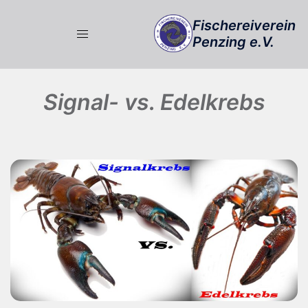
Zum
Fischereiverein
Inhalt
Penzing e.V.
springen
Signal- vs. Edelkrebs